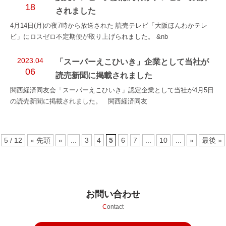
18
されました
4月14日(月)の夜7時から放送された 読売テレビ「大阪ほんわかテレ
ビ」にロスゼロ不定期便が取り上げられました。 &nb
2023.04
「スーパーえこひいき」企業として当社が
06
読売新聞に掲載されました
関西経済同友会「スーパーえこひいき」認定企業として当社が4月5日
の読売新聞に掲載されました。 関西経済同友
5 / 12
« 先頭
«
...
3
4
5
6
7
...
10
...
»
最後 »
お問い合わせ
C
ontact