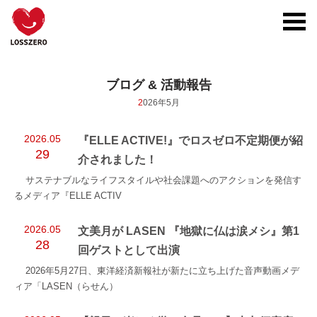
toggl
navig
ブログ & 活動報告
2026年5月
2026.05
『ELLE ACTIVE!』でロスゼロ不定期便が紹
29
介されました！
サステナブルなライフスタイルや社会課題へのアクションを発信す
るメディア『ELLE ACTIV
2026.05
文美月が LASEN 『地獄に仏は涙メシ』第1
28
回ゲストとして出演
2026年5月27日、東洋経済新報社が新たに立ち上げた音声動画メデ
ィア「LASEN（らせん）